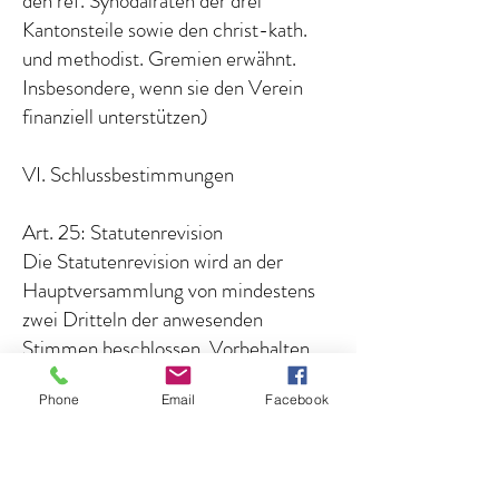
den ref. Synodalräten der drei
Kantonsteile sowie den christ-kath.
und methodist. Gremien erwähnt.
Insbesondere, wenn sie den Verein
finanziell unterstützen)
VI. Schlussbestimmungen
Art. 25: Statutenrevision
Die Statutenrevision wird an der
Hauptversammlung von mindestens
zwei Dritteln der anwesenden
Stimmen beschlossen. Vorbehalten
bleibt Art. 12.
Phone
Email
Facebook
Art. 26: Auflösung des Vereines
Die Auflösung des Vereines kann nur
als ordentliches Traktandum in der